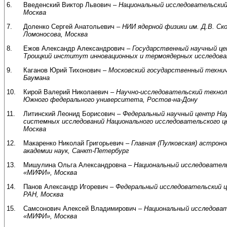
6.
Введенский Виктор Львович –
Национальный исследовательски
Москва
7.
Доленко Сергей Анатольевич –
НИИ ядерной физики им. Д.В. Ск
Ломоносова, Москва
8.
Ежов Александр Александрович –
Государственный научный це
Троицкий институт инновационных и термоядерных исследова
9.
Каганов Юрий Тихонович –
Московский государственный технич
Баумана
10.
Кирой Валерий Николаевич –
Научно-исследовательский технол
Южного федерального университета, Ростов-на-Дону
11.
Литинский Леонид Борисович –
Федеральный научный центр На
системных исследований Национального исследовательского 
Москва
12.
Макаренко Николай Григорьевич –
Главная (Пулковская) астрон
академии наук, Санкт-Петербург
13.
Мишулина Ольга Александровна –
Национальный исследовател
«МИФИ», Москва
14.
Панов Александр Игоревич –
Федеральный исследовательский ц
РАН, Москва
15.
Самсонович Алексей Владимирович –
Национальный исследова
«МИФИ», Москва