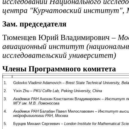
исследований Национального исслед
центра "Курчатовский институт", 
Зам. председателя
Тюменцев Юрий Владимирович –
Мо
авиационный институт (национальн
исследовательский университет)
Члены Программного комитета
1.
Golovko Vladimir Adamovich –
Brest State Technical University, Bel
2.
Yixin Zhu –
PKU CoRe Lab, Peking University, China
3.
Академик РАН
Анохин Константин Владимирович –
Институт пе
МГУ им. М.В. Ломоносова
4.
Академик РАН
Балабан Павел Милославович –
Институт высше
нейрофизиологии РАН, Москва
5.
Бурцев Михаил Сергеевич –
London Institute for Mathematical Sci